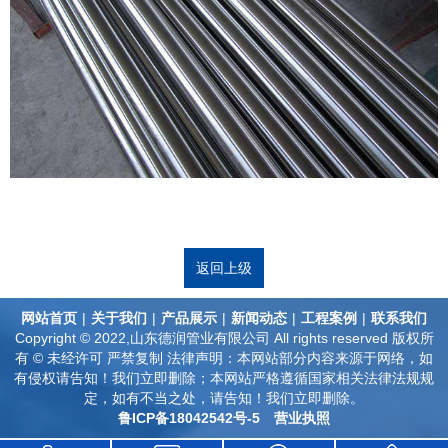
返回上级
网站首页
|
关于我们
|
产品展示
|
新闻动态
|
工程案例
|
联系我们
Copyright © 2022,山东德润管业有限公司 All rights reserved 版权所
有 © 未经许可 严禁复制 法律声明：本网站部分内容来源于网络，如
有侵权请告知！我们立即删除；本网站严格遵循国家相关法律法规规
定，如有不当之处，请告知！我们立即删除。
鲁ICP备18042542号-5
营业执照